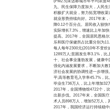
(PM2.5)
未达标城市年平均浓度
4
九、民生保障力度加大，人民生
积极扩大就业，努力拓宽增收渠
就业形势持续向好。
2017
年末，
降
0.12
个百分点。居民收入较快
实际增长
7.3%
，增速比上年加快
提高。
2017
年，全国居民恩格尔
乐和医疗保健所占比重分别为
11
每人每年
2300
元
(2010
年不变价
)
1289
万人
;
贫困发生率
3.1%
，比
十、社会事业蓬勃发展，健康中
强化内涵发展要求，不断加大教
济社会发展的协调性进一步增强
平
;
高等教育毛入学率
45.7%
，比
毕业生
736
万人，比上年增加
32
2017
年，全国博物馆
4722
个，
出新步伐。
2017
年末，全国医疗
术人员
898
万人，增加
52
万人，
2017
年，我国经济运行持续稳中