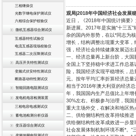
三相继保仪
观局
|2018
年中国经济社会发展
光数字继电保护测试仪
近日，《
2018
年中国统计摘要》
六相综合保护校验仪
新进展。
2017
年是实施
“
十三五
”
微机互感器综合测试仪
杂的国内外形势，在以*同志为
互感器特性试验仪
增长，结构调整出现重大变革，
电流互感器现场校验仪
强，经济社会持续健康发展迈出
互感器二次压降测试仪
一、经济总量再上新台阶，大国
高压开关特性测试仪
全国上下坚持稳中求进工作总基
险，我国经济实现平稳增长，总
变频式伏安特性测试仪
元。按年平均汇率折算经济总量
断路器动特性测试仪
相当于
2016
年澳大利亚的经济总
智能回路电阻测试仪
年，我国国内生产总值比上年增
发电机电容检测装置
30%
左右。积极参与治理，我国
三相电容电感测试仪
重大主场外交，在解决和地区热
二、供给侧结构性改革持续推进
蓄电池检测分析仪器
供给侧结构性改革成效进一步显
变压器综合测试仪
社会发展体制机制环境不断*。
“
变频地网电阻测试仪