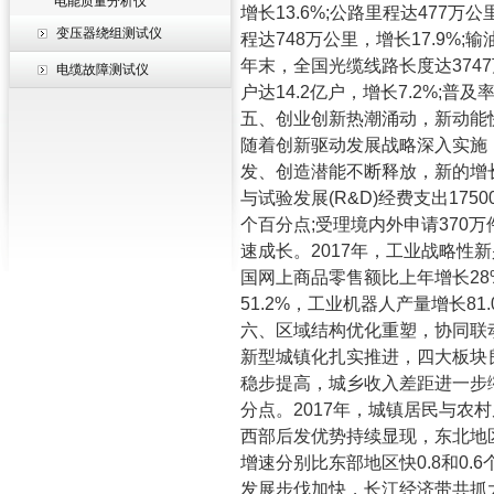
电能质量分析仪
增长
13.6%;
公路里程达
477
万公
变压器绕组测试仪
程达
748
万公里，增长
17.9%;
输
年末，全国光缆线路长度达
3747
电缆故障测试仪
户达
14.2
亿户，增长
7.2%;
普及
五、创业创新热潮涌动，新动能
随着创新驱动发展战略深入实施
发、创造潜能不断释放，新的增
与试验发展
(R&D)
经费支出
1750
个百分点
;
受理境内外申请
370
万
速成长。
2017
年，工业战略性新
国网上商品零售额比上年增长
28
51.2%
，工业机器人产量增长
81
六、区域结构优化重塑，协同联
新型城镇化扎实推进，四大板块
稳步提高，城乡收入差距进一步
分点。
2017
年，城镇居民与农村
西部后发优势持续显现，东北地
增速分别比东部地区快
0.8
和
0.6
发展步伐加快，长江经济带共抓