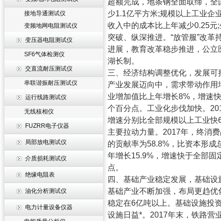
超额完成，地条钢全面取缔，全
少
1.1
亿平方米
;
规模以上工业企
接地导通测试仪
收入中的成本比上年减少
0.25
元
;
变频地网电阻测试仪
突破、纵深推进。
“
放管服
”
改革
变压器电阻测试仪
进展，教育改革稳步推进，公立
SF6气体检测仪
湖长制。
交直流耐压测试仪
三、经济结构调整优化，发展可
串联谐振耐压测试仪
产业发展迈向中，需求带动作用
业增加值比上年增长
8%
，增速
运行线路测试仪
个百分点。工业化步伐加快。
20
无线核相仪
增速分别比全部规模以上工业快
FUZRR电子仪器
主要拉动力量。
2017
年，终消费
局部放电测试仪
的贡献率为
58.8%
，比资本形成
年增长
15.9%
，增速快于全部固
介质损耗测试仪
点。
绝缘电阻表
四、基础产业稳定发展，基础设
基础产业不断加强，布局更趋优
油化分析测试仪
稳定在
6
亿吨以上。基础设施投
电力计量设备仪器
设施日益*。
2017
年末，铁路营