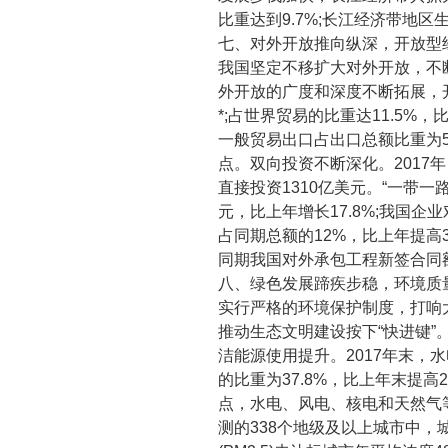
比重达到
9.7%;
长江经济带地区
七、对外开放推向纵深，开放型
我国坚定不移扩大对外开放，不
外开放的广度和深度不断拓展，
*
;
占世界贸易的比重达
11.5%
，
一般贸易出口占出口总额比重为
点。双向投资不断深化。
2017
年
直接投资
1310
亿美元。
“
一带一
元，比上年增长
17.8%;
我国企业
占同期总额的
12%
，比上年提高
同期我国对外承包工程新签合同
八、绿色发展蹄疾步稳，环境质
实行严格的环境保护制度，打响
推动生态文明建设按下
“
快进键
”
洁能源使用提升。
2017
年末，水
的比重为
37.8%
，比上年末提高
2
点，水电、风电、核电和天然气
测的
338
个地级及以上城市中，