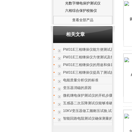
光数字继电保护测试仪
六相综合保护校验仪
查看全部产品
相关文章
PW31E三相继保仪能方便测试及扫描各种定
PW31E三相继保仪方便测试及扫描各种保
PW31E三相继保仪的用途和保养方法
PW31E三相继保仪提高了测试的准确性
电能质量分析仪的标准
变压器消磁的原因
微机继电保护测试仪的开机步骤及注意事项
互感器二次压降测试仪能够准确测量出微小
10KV变压器做工频耐压试验,试验电压为额
智能回路电阻测试仪确保测量的准确度