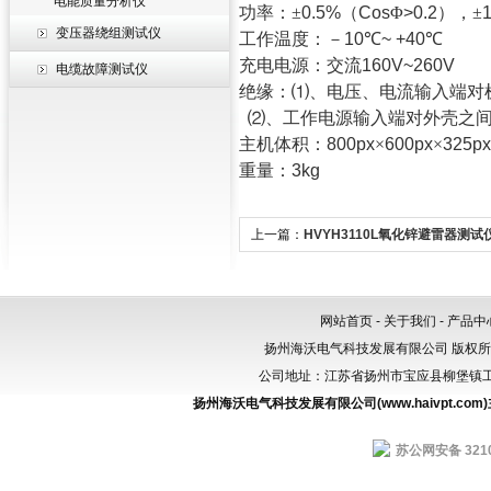
电能质量分析仪
功率：±
0.5%
（
Cos
Φ
>0.2
），±
变压器绕组测试仪
工作温度：－
10
℃
~ +40
℃
充电电源：交流
160V~260V
电缆故障测试仪
绝缘：⑴、电压、电流输入端对
⑵、工作电源输入端对外壳之
主机体积：
800px
×
600px
×
325px
重量：
3kg
上一篇：
HVYH3110L氧化锌避雷器测
网站首页
-
关于我们
-
产品中
扬州海沃电气科技发展有限公司 版权
公司地址：江苏省扬州市宝应县柳堡镇工业园区
扬州海沃电气科技发展有限公司(www.haivpt.com
苏公网安备 3210