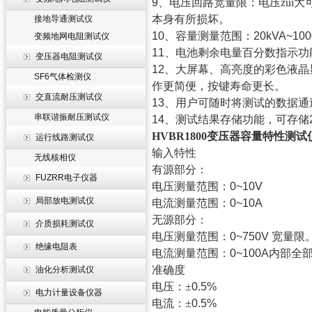
9
、电压回路宽量限：电压zui大
本身有所损坏。
接地导通测试仪
10
、容量测量范围：
20kVA~100
变频地网电阻测试仪
11
、电池剩余电量百分数指示功
变压器电阻测试仪
12
、大屏幕、高亮度的彩色液晶
SF6气体检测仪
作更简便，按键寿命更长。
交直流耐压测试仪
13
、用户可随时将测试的数据通
串联谐振耐压测试仪
14
、测试结果存储功能，可存储
HVBR1800变压器容量特性测试
运行线路测试仪
输入特性
无线核相仪
有源部分：
FUZRR电子仪器
电压测量范围：
0~10V
局部放电测试仪
电流测量范围：
0~10A
无源部分：
介质损耗测试仪
电压测量范围：
0~750V
宽量限
绝缘电阻表
电流测量范围：
0~100A
内部全
准确度
油化分析测试仪
电压：±
0.5%
电力计量设备仪器
电流：±
0.5%