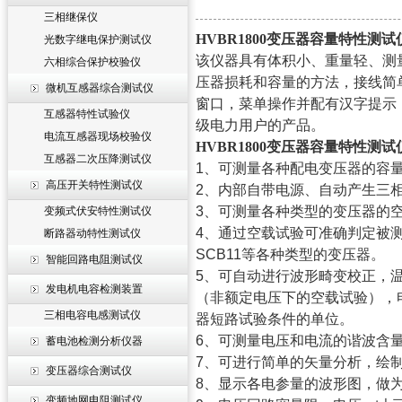
三相继保仪
HVBR1800变压器容量特性测试
光数字继电保护测试仪
该仪器具有体积小、重量轻、测
六相综合保护校验仪
压器损耗和容量的方法，接线简
微机互感器综合测试仪
窗口，菜单操作并配有汉字提示
互感器特性试验仪
级电力用户的产品。
电流互感器现场校验仪
HVBR1800变压器容量特性测试
互感器二次压降测试仪
1
、可测量各种配电变压器的容
高压开关特性测试仪
2
、内部自带电源、自动产生三
3
、可测量各种类型的变压器的
变频式伏安特性测试仪
4
、通过空载试验可准确判定被
断路器动特性测试仪
SCB11
等各种类型的变压器。
智能回路电阻测试仪
5
、可自动进行波形畸变校正，
发电机电容检测装置
（非额定电压下的空载试验），
三相电容电感测试仪
器短路试验条件的单位。
6
、可测量电压和电流的谐波含
蓄电池检测分析仪器
7
、可进行简单的矢量分析，绘
变压器综合测试仪
8
、显示各电参量的波形图，做
变频地网电阻测试仪