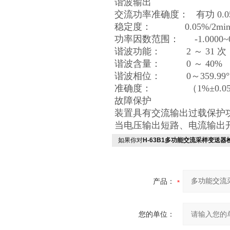
谐波输出
交流功率准确度：
有功
0.
稳定度：
0.05%/2mi
功率因数范围：
-1.0000~0.
谐波功能：
2
～
31
次
谐波含量：
0
～
40%
谐波相位：
0
～
359.99
°
准确度：
（
1%
±
0.0
故障保护
装置具有交流输出过载保护
当电压输出短路、电流输出
如果你对
H-63B1多功能交流采样变送器
产品：
您的单位：