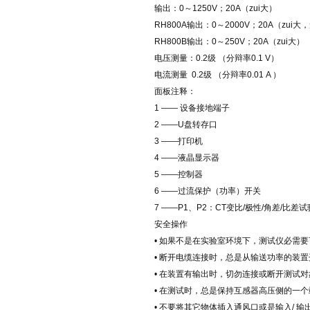
输出：0～1250V；20A（zui大）
RH800A输出：0～2000V；20A（zu
RH800B输出：0～250V；20A（zui大）
电压测量：0.2级 （分辩率0.1 V）
电流测量 0.2级 （分辩率0.01 A ）
面板注释：
1 —— 设备接地端子
2 ——U盘转存口
3 ——打印机
4 ——液晶显示器
5 ——控制器
6 ——过流保护（功率）开关
7 ——P1、P2：CT变比/极性/角差/比
安全操作
• 如果不是在实验室环境下，测试仪必需
• 断开电缆连接时，总是从输送功率的装
• 在装置有输出时，切勿连接或断开测试
• 在测试时，总是保持互感器高压侧的一
• 不要将其它物体插入通风口或是输入/ 输