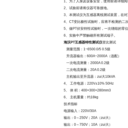
1、为了人身及设备安全，使用前请详细
2、试验前请将仪器可靠接地。
3、本测试仪为互感器离线测试装置，在
4、CT变比极性试验时，应将不检测的二
5、做PT伏安特性试验时，一次绕组的零
6、实验中严禁触碰所有测试端子。
海沃
PT互感器特性测试仪
变比测试
测量范围：1~6500.0/5 0.5级
升流器输出：600A~2000A（选配）
一次电流测量：2000A 0.2级
二次电流测量：20A 0.2级
主机输出至升流器：zui大10kVA
4、 工作电源：220V±10% 50Hz
5、 体 积：400×300×280mm3
6、 主机重量：约18kg
技术指标
电源输入：220V/30A
输出：0～250V；20A（zui大）
输出：0～750V；10A（zui大）