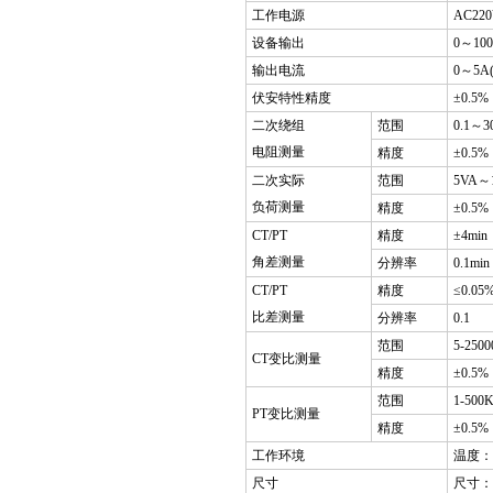
工作电源
AC220
设备输出
0～10
输出电流
0～5A
伏安特性精度
±0.5%
二次绕组
范围
0.1～3
电阻测量
精度
±0.5%
二次实际
范围
5VA～
负荷测量
精度
±0.5%
CT/PT
精度
±4min
角差测量
分辨率
0.1min
CT/PT
精度
≤0.05
比差测量
分辨率
0.1
范围
5-250
CT变比测量
精度
±0.5%
范围
1-500
PT变比测量
精度
±0.5%
工作环境
温度：
尺寸
尺寸：38