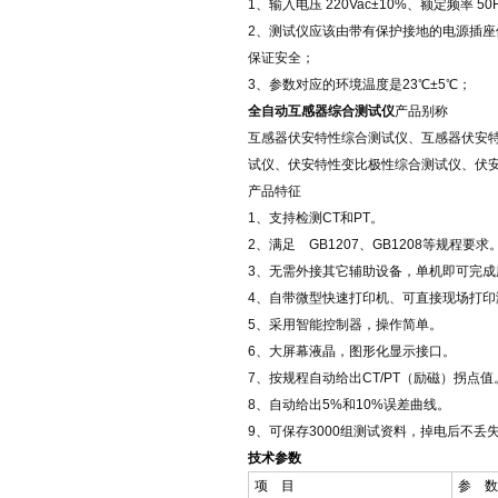
1、输入电压 220Vac±10%、额定频率 50
2、测试仪应该由带有保护接地的电源插
保证安全；
3、参数对应的环境温度是23℃±5℃；
全自动互感器综合测试仪
产品别称
互感器伏安特性综合测试仪、互感器伏安特
试仪、伏安特性变比极性综合测试仪、伏安特
产品特征
1、支持检测CT和PT。
2、满足 GB1207、GB1208等规程要求
3、无需外接其它辅助设备，单机即可完成
4、自带微型快速打印机、可直接现场打印
5、采用智能控制器，操作简单。
6、大屏幕液晶，图形化显示接口。
7、按规程自动给出CT/PT（励磁）拐点值
8、自动给出5%和10%误差曲线。
9、可保存3000组测试资料，掉电后不丢
技术参数
项 目
参 数