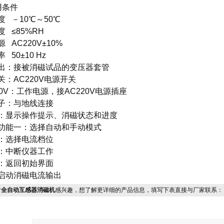
用条件
度 －10℃～50℃
 ≤85%RH
 AC220V±10%
 50±10 Hz
出：接被消磁试品的变压器套管
关：AC220V电源开关
20V：工作电源，接AC220V电源插座
子：与地线连接
：显示操作提示、消磁状态和进度
功能一：选择自动和手动模式
：选择电流档位
：中断仪器工作
：返回初始界面
启动消磁电流输出
对
全自动互感器消磁机
感兴趣，想了解更详细的产品信息，填写下表直接与厂家联系：