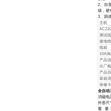
2、自
级，硬
3、因
主机
AC2
测试
接地
线箱
10A
产品
出厂
产品
装箱
保修
全自动
消磁电流
外形尺寸:
重 量 :