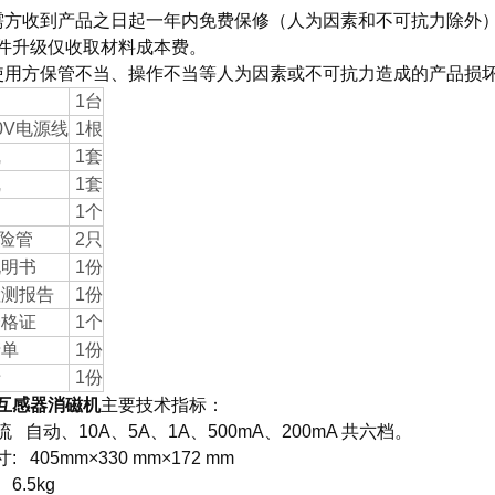
需方收到产品之日起一年内免费保修（人为因素和不可抗力除外）
件升级仅收取材料成本费。
使用方保管不当、操作不当等人为因素或不可抗力造成的产品损
1台
20V电源线
1根
线
1套
线
1套
1个
保险管
2只
说明书
1份
检测报告
1份
合格证
1个
清单
1份
卡
1份
互感器消磁机
主要技术指标：
 自动、10A、5A、1A、500mA、200mA 共六档。
 405mm×330 mm×172 mm
 6.5kg