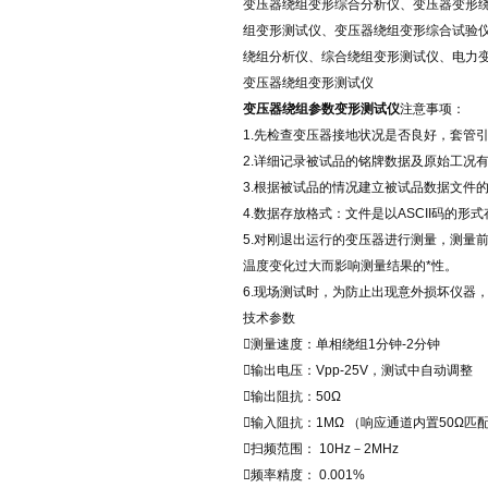
变压器绕组变形综合分析仪、变压器变形
组变形测试仪、变压器绕组变形综合试验
绕组分析仪、综合绕组变形测试仪、电力
变压器绕组变形测试仪
变压器绕组参数变形测试仪
注意事项：
1.先检查变压器接地状况是否良好，套管
2.详细记录被试品的铭牌数据及原始工况
3.根据被试品的情况建立被试品数据文件
4.数据存放格式：文件是以ASCII码的形
5.对刚退出运行的变压器进行测量，测量
温度变化过大而影响测量结果的*性。
6.现场测试时，为防止出现意外损坏仪器
技术参数
测量速度：单相绕组1分钟-2分钟
输出电压：Vpp-25V，测试中自动调整
输出阻抗：50Ω
输入阻抗：1MΩ （响应通道内置50Ω匹
扫频范围： 10Hz－2MHz
频率精度： 0.001%