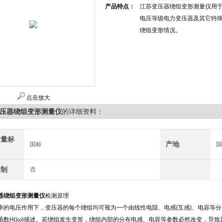
产品特点：
江苏变压器绕组变形测量仪用于
电压等级电力变压器及其它特
绕组变形情况。
点击放大
压器绕组变形测量仪
的详细资料：
质量标
产地
国标
定制
否
器绕组变形测量仪
检测原理
率的电压作用下，变压器的每个绕组均可视为一个由线性电阻、电感(互感)、电容等
函数H(jω)描述。若绕组发生变形，绕组内部的分布电感、电容等参数必然改变，导致其