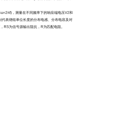
=2πf)，测量在不同频率下的响应端电压V2和
分别代表绕组单位长度的分布电感、分布电容及对
压，RS为信号源输出阻抗，R为匹配电阻。