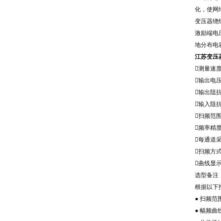
化，使网
变压器绕
激励端电
地分布电
江苏变压
测量速
输出电压
输出阻抗
输入阻抗
扫频范围
频率精度：
每通道采
扫频方
曲线显
选型备注
根据以下
● 扫频范围
● 幅频曲