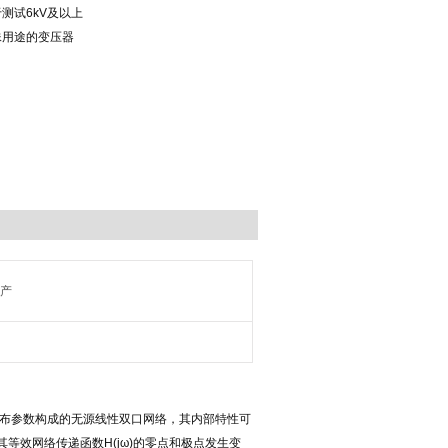
测试6kV及以上
殊用途的变压器
国产
分布参数构成的无源线性双口网络，其内部特性可
等效网络传递函数H(jω)的零点和极点发生变