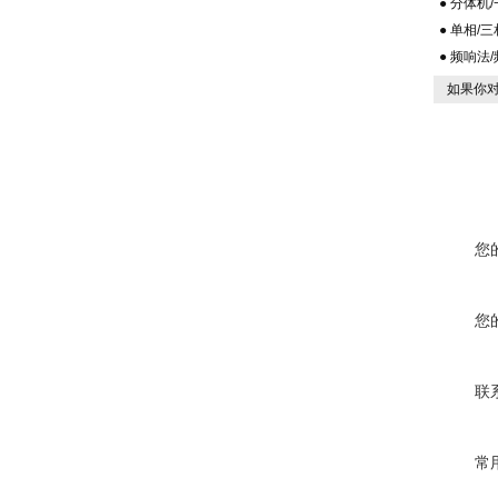
● 分体机
● 单相/
● 频响法
如果你
您
您
联
常