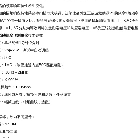
络的频率响应特性发生变化。
组的幅频响应特性采频率扫描方式获得。连续改变外施正弦波激励源VS的频率f(角频率ω
压V1的信号幅值之比，获得激励端和响应端情况下绕组的幅频响应曲线。L、K及C
容，V1、V2分别为等效网络的激励端电压和响应端电压，VS为正弦波激励信号源电
器绕组变形测量仪
技术参数
度：单相绕组1分钟-2分钟
：Vpp-25V，测试中自动调整
：50Ω
：1MΩ （响应通道内置50Ω匹配电阻）
： 10Hz－2MHz
 0.001%
样频率：100Msps
式：线性或对数，扫频间隔和点数可任意设置
示：幅频曲线（相频曲线，选配）
指标，分为不同型号：
 2M/10M
线/相频曲线