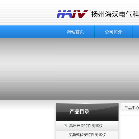
网站首页
公司简介
产品中
产品目录
高压开关特性测试仪
变频式伏安特性测试仪