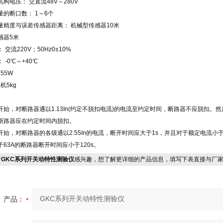
构电压： 交直流48V～280V
量的断口数： 1～6个
量精度与误差传感器距离： 机械型传感器10米
感器5米
 交流220V；50Hz0±10%
 -0℃～+40℃
55W
机5kg
始，对断路器通以1.13In(约定不脱扣电流)的电流至约定时间，断路器不应脱扣。然后在
断路器应在约定时间内脱扣。
开始，对断路器的各级通以2.55In的电流，断开时间应大于1s，并且对于额定电流小于
63A的断路器断开时间应小于120s。
对
GKC系列开关动特性测验仪
感兴趣，想了解更详细的产品信息，填写下表直接与厂
产品：