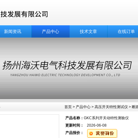
新闻资讯
产品中心
技术文章
在线订单
心
首页
>
产品中心
>
高压开关特性测试仪
>
断
产品名称：
GKC系列开关动特性测验仪
更新时间：
2026-06-08
产品报价：