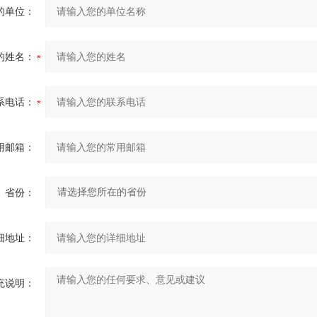
的单位：
的姓名：
系电话：
用邮箱：
省份：
细地址：
充说明：