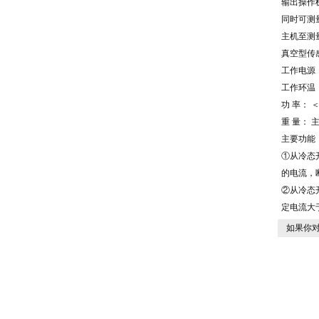
输出操作机
同时可测
主机至测
真空型传
工作电源：
工作环温：
功 率： ＜
重 量： 主
主要功能
①从冷态开
的电流，
②从冷态
定电流大于
如果你