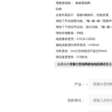
测量接地线： 接被测地网。
结构
全新外观设计，面板6键操作，性能直通。
增加了声光报警功能，“嘟--嘟--嘟--”报警
增加了干扰信号识别、指示功能，“嘟--嘟--嘟
增加存储数据：99组。
电阻量程更宽：0.01Ω-1200Ω
漏电流检测分辨率更高：0.05mA
功耗更低：zui大启动电流不超过50mA。
测试速度更快：0.5秒/次
如果你对
变频大型地网接地电阻测试仪
感
产品：
您的单位：