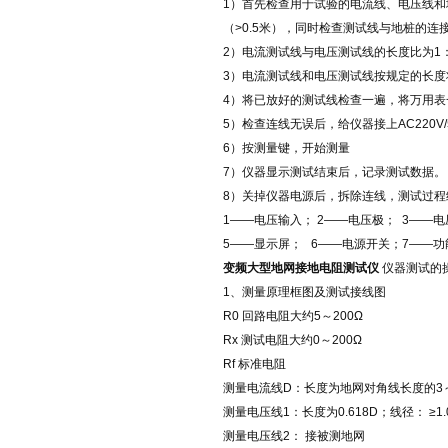
1）首先检查用于试验的电流线、电压线
（>0.5米），同时检查测试线与地桩的
2）电流测试线与电压测试线的长度比为1：
3）电流测试线和电压测试线按规定的长度
4）将已放好的测试线检查一遍，将万用
5）检查连线无误后，给仪器接上AC220V
6）按测量键，开始测量
7）仪器显示测试结束后，记录测试数据。
8）关掉仪器电源后，拆除连线，测试过程
1——电压输入； 2——电压极； 3——电
5——显示屏； 6——电源开关；7——功
变频大型地网接地电阻测试仪
仪器测试的
1、测量原理框图及测试接线图
R0 回路电阻大约5～200Ω
Rx 测试电阻大约0～200Ω
Rf 标准电阻
测量电流线D：长度为地网对角线长度的3～
测量电压线1：长度为0.618D；线径： ≥1.
测量电压线2： 接被测地网