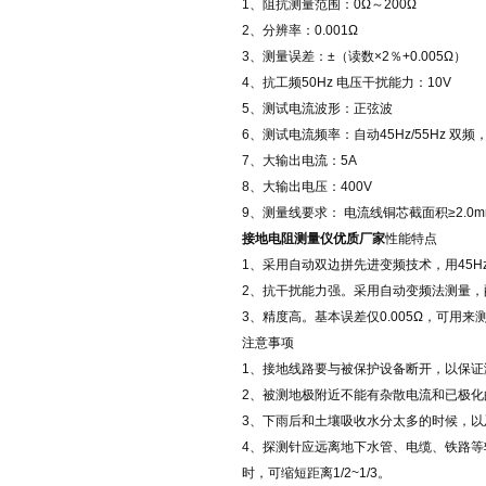
1、阻抗测量范围：0Ω～200Ω
2、分辨率：0.001Ω
3、测量误差：±（读数×2％+0.005Ω）
4、抗工频50Hz 电压干扰能力：10V
5、测试电流波形：正弦波
6、测试电流频率：自动45Hz/55Hz 双
7、大输出电流：5A
8、大输出电压：400V
9、测量线要求： 电流线铜芯截面积≥2.0m
接地电阻测量仪优质厂家
性能特点
1、采用自动双边拼先进变频技术，用45H
2、抗干扰能力强。采用自动变频法测量
3、精度高。基本误差仅0.005Ω，可用
注意事项
1、接地线路要与被保护设备断开，以保证
2、被测地极附近不能有杂散电流和已极化
3、下雨后和土壤吸收水分太多的时候，
4、探测针应远离地下水管、电缆、铁路等
时，可缩短距离1/2~1/3。