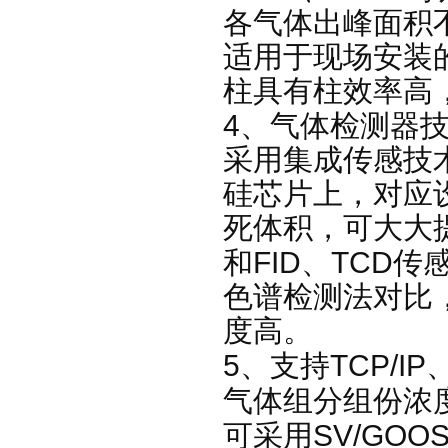
各气体出峰面积
适用于现场安装
柱具有柱效率高
4
、气体检测器
采用集成传感技
硅芯片上，对应设
死体积，可大大
FID
TCD
和
、
传
色谱检测法对比
度高。
5、
TCP/IP
支持
组份
气体
组分
浓
SV/GOO
可采用