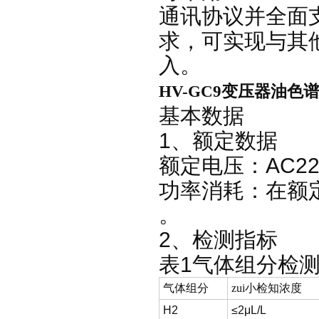
通讯协议并全面
求，可实现与其
入。
HV-GC9变压器油色
基本数据
1
、额定数据
AC2
额定电压：
功率消耗：在额
。
2
、检测指标
1
表
气体组分检
气体组分
zui小检知浓度
H2
≤2μL/L