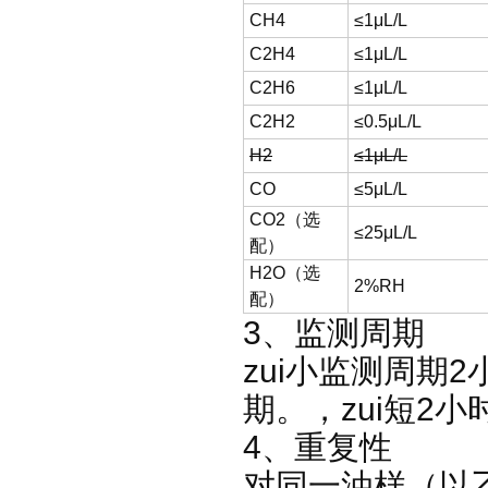
CH4
≤1μL/L
C2H4
≤1μL/L
C2H6
≤1μL/L
C2H2
≤0.5μL/L
H2
≤1μL/L
CO
≤5μL/L
CO2
（选
≤25μL/L
配）
H2O
（选
2%RH
配）
3
、监测周期
zui小监测周期
2
期。， zui短 
4
、重复性
对同一油样（以