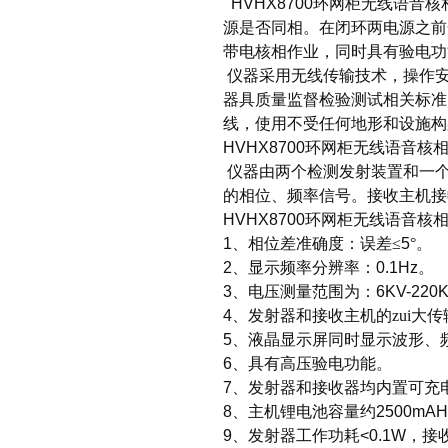
HVHX8700
环网柜无线语音核
源是否同相。在闭环两电源之前
带电核相作业，同时具有验电功
仪器采用无线传输技术，操作
器具质量监督检验测试相关标准
线，使用不受任何地形和设施构
HVHX8700
环网柜无线语音核
仪器由两个检测发射装置和一
的相位、频率信号。接收主机接
HVHX8700
环网柜无线语音核
1
、相位差准确度：误差≤
5
°。
2
、显示频率分辨率：
0.1Hz
。
3
、电压测量范围为：
6KV-220
4
、发射器和接收主机的zui大
5
、液晶显示屏同时显示波形、
6
、具有高压验电功能。
7
、发射器和接收器均内置可充
8
、主机锂电池容量约
2500mAH
9
、发射器工作功耗
<0.1W
，接