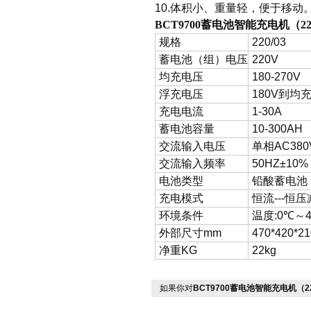
10.
体积小、重量轻，便于移动
BCT9700蓄电池智能充电机（22
规格
220/03
蓄电池（组）电压
220V
均充电压
180-270V
浮充电压
180V
到均
充电电流
1-30A
蓄电池容量
10-300AH
交流输入电压
单相
AC38
交流输入频率
50HZ±10%
电池类型
铅酸蓄电池
充电模式
恒流
---
恒压
环境条件
温度
:0
℃～
外部尺寸
mm
470*420*21
净重
KG
22kg
如果你对
BCT9700蓄电池智能充电机（2