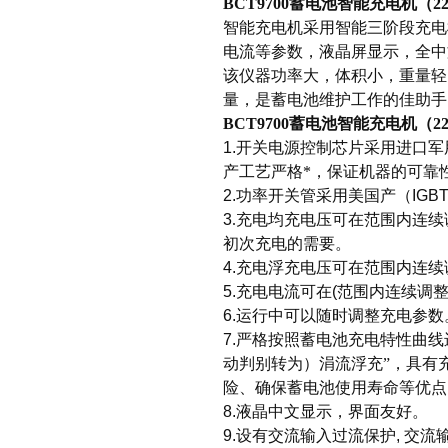
BCT9700蓄电池智能充电机（22
智能充电机采用智能三阶段充电
电流等参数，液晶屏显示，全中
该仪器功率大，体积小，重量轻
量，是蓄电池维护工作的佳助手
BCT9700蓄电池智能充电机（22
1.
开关电源控制芯片采用进口军
产工艺严格*，保证机器的可靠
2.
功率开关管采用美国产（
IGB
3
.充电均充电压可在范围内连
初次充电的需要。
4.
充电浮充电压可在范围内连续
5.
充电电流可在
(
范围内连续调
6.
运行中可以随时调整充电参数
7.
严格按照蓄电池充电特性曲线
动判别转为）涓流浮充”，具有
险、确保蓄电池使用寿命等优点
8.
液晶中文显示，界面友好。
9.
设有交流输入过流保护
,
交流